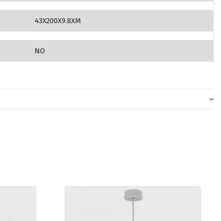
43X200X9.8XM
NO