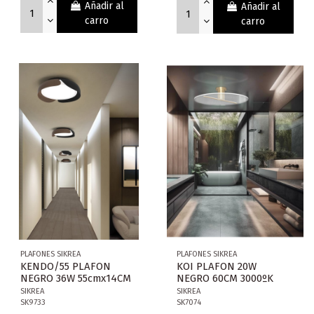
Añadir al
Añadir al
carro
carro
PLAFONES SIKREA
PLAFONES SIKREA
KENDO/55 PLAFON
KOI PLAFON 20W
NEGRO 36W 55cmx14CM
NEGRO 60CM 3000ºK
SIKREA
SIKREA
SK9733
SK7074